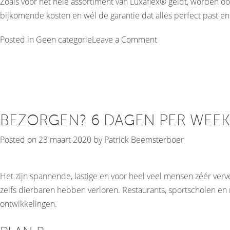
Zoals voor het hele assortiment van Luxaflex® geldt, worden ook
bijkomende kosten en wél de garantie dat alles perfect past en 
on
Posted in
Geen categorie
Leave a Comment
Luxaflex®
Horizontale
Jaloezieën
2020
BEZORGEN? 6 DAGEN PER WEEK
Posted on
23 maart 2020
by
Patrick Beemsterboer
Het zijn spannende, lastige en voor heel veel mensen zéér verv
zelfs dierbaren hebben verloren. Restaurants, sportscholen 
ontwikkelingen.