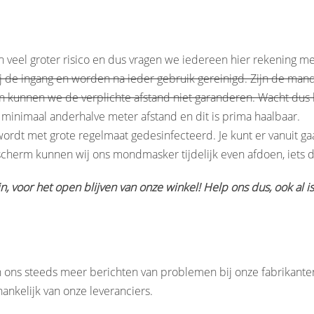
 veel groter risico en dus vragen we iedereen hier rekening m
ij de ingang en worden na ieder gebruik gereinigd. Zijn de man
n kunnen we de verplichte afstand niet garanderen. Wacht dus b
s minimaal anderhalve meter afstand en dit is prima haalbaar.
ordt met grote regelmaat gedesinfecteerd. Je kunt er vanuit ga
scherm kunnen wij ons mondmasker tijdelijk even afdoen, iets dat
, voor het open blijven van onze winkel! Help ons dus, ook al is
 ons steeds meer berichten van problemen bij onze fabrikanten
hankelijk van onze leveranciers.