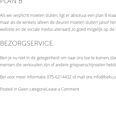
PLAN B
Als we verplicht moeten sluiten, ligt er absoluut een plan B kla
maar als de winkels ‘alleen de deuren moeten sluiten’ (alsof he
website en de sociale media uiteraard zo goed mogelijk op de 
BEZORGSERVICE
Ben je nu niet in de gelegenheid om naar ons toe te komen, dan
mensen die verkouden zijn of andere griepverschijnselen hebb
Bel voor meer informatie 075-6214432 of mail ons
info@beku.
on
Posted in
Geen categorie
Leave a Comment
Bezorgen?
6
dagen