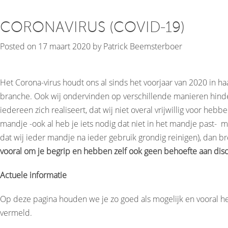
per
week!
CORONAVIRUS (COVID-19)
Posted on
17 maart 2020
by
Patrick Beemsterboer
Het Corona-virus houdt ons al sinds het voorjaar van 2020 in h
branche. Ook wij ondervinden op verschillende manieren hinde
iedereen zich realiseert, dat wij niet overal vrijwillig voor 
mandje -ook al heb je iets nodig dat niet in het mandje past- 
dat wij ieder mandje na ieder gebruik grondig reinigen), dan bren
vooral om je begrip en hebben zelf ook geen behoefte aan dis
Actuele informatie
Op deze pagina houden we je zo goed als mogelijk en vooral hee
vermeld.