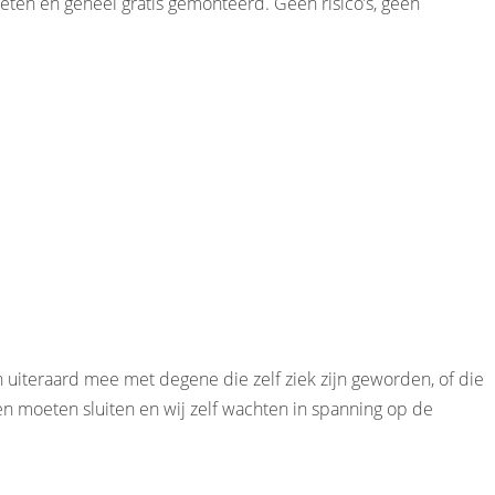
meten én geheel gratis gemonteerd. Geen risico’s, geen
 uiteraard mee met degene die zelf ziek zijn geworden, of die
 moeten sluiten en wij zelf wachten in spanning op de