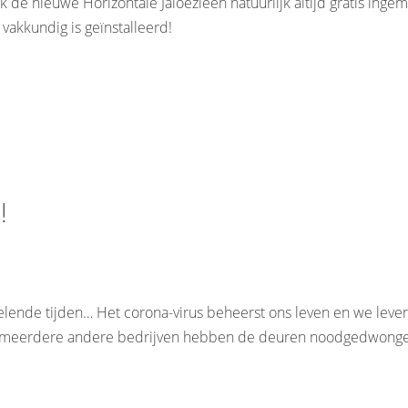
 de nieuwe Horizontale Jaloezieën natuurlijk altijd gratis inge
vakkundig is geïnstalleerd!
!
elende tijden… Het corona-virus beheerst ons leven en we leven
en meerdere andere bedrijven hebben de deuren noodgedwongen