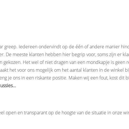
aar greep. Iedereen ondervindt op de één of andere manier hinde
r. De meeste klanten hebben hier begrip voor, soms zijn er kl
hebben gekozen. Het wel of niet dragen van een mondkapje is gee
maakt het voor ons mogelijk om het aantal klanten in de winkel
g je ons in een riskante positie. Maken wij een fout, kost dit bi
cussies…
l open en transparant op de hoogte van de situatie in onze win