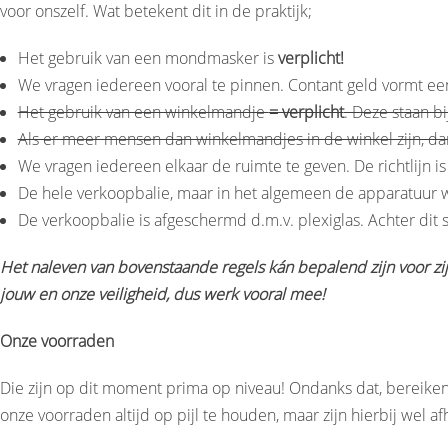
voor onszelf. Wat betekent dit in de praktijk;
Het gebruik van een mondmasker is
verplicht!
We vragen iedereen vooral te pinnen. Contant geld vormt een
Het gebruik van een winkelmandje
= verplicht
. Deze staan b
Als er meer mensen dan winkelmandjes in de winkel zijn, da
We vragen iedereen elkaar de ruimte te geven. De richtlijn i
De hele verkoopbalie, maar in het algemeen de apparatuur w
De verkoopbalie is afgeschermd d.m.v. plexiglas. Achter dit 
Het naleven van bovenstaande regels kán bepalend zijn voor zijn
jouw en onze veiligheid, dus werk vooral mee!
Onze voorraden
Die zijn op dit moment prima op niveau! Ondanks dat, bereiken
onze voorraden altijd op pijl te houden, maar zijn hierbij wel af