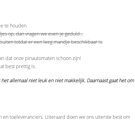
ee te houden.
djes op, dan vragen we even je geduld…
uiten totdat er een leeg mandje beschikbaar is.
an dat onze pinautomaten schoon zijn!
 best prettig is.
 het allemaal niet leuk en niet makkelijk. Daarnaast gaat het om
 en toeleveranciers. Uiteraard doen we ons uiterste best om