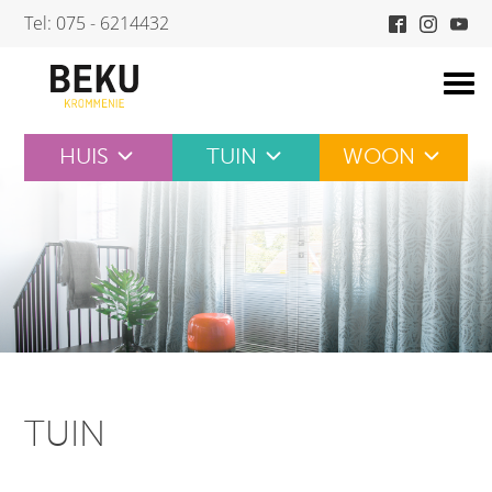
Skip
Tel: 075 - 6214432
to
content
HUIS
TUIN
WOON
TUIN