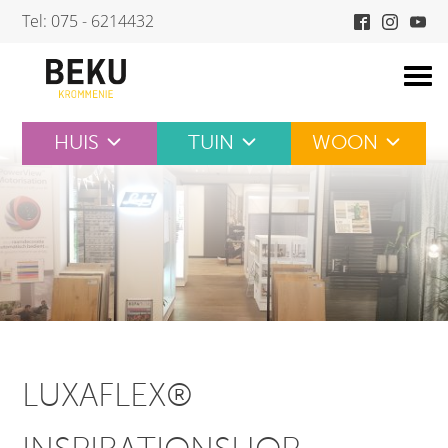
Skip
Tel: 075 - 6214432
to
content
HUIS
TUIN
WOON
LUXAFLEX®