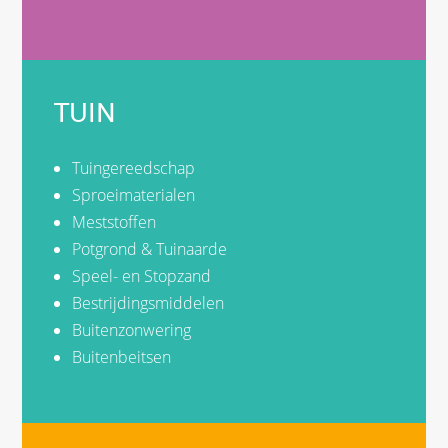
TUIN
Tuingereedschap
Sproeimaterialen
Meststoffen
Potgrond & Tuinaarde
Speel- en Stopzand
Bestrijdingsmiddelen
Buitenzonwering
Buitenbeitsen