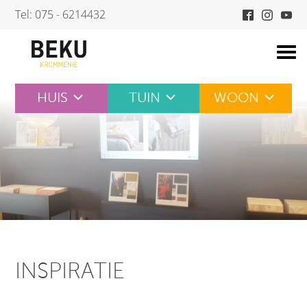
Skip
Tel: 075 - 6214432
to
content
HUIS
TUIN
WOON
INSPIRATIE