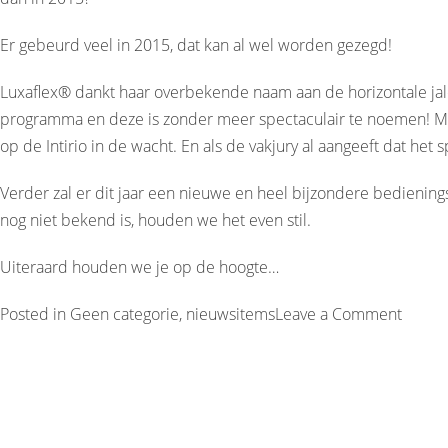
Er gebeurd veel in 2015, dat kan al wel worden gezegd!
Luxaflex® dankt haar overbekende naam aan de horizontale jaloe
programma en deze is zonder meer spectaculair te noemen! Met d
op de Intirio in de wacht. En als de vakjury al aangeeft dat het sp
Verder zal er dit jaar een nieuwe en heel bijzondere bedien
nog niet bekend is, houden we het even stil.
Uiteraard houden we je op de hoogte…
on
Posted in
Geen categorie
,
nieuwsitems
Leave a Comment
Intirio
GENT;
dé
vakbeu