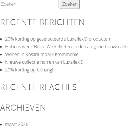
Zoeken
keiha
naar:
lak
voor
RECENTE BERICHTEN
binne
20% korting op geselecteerde Luxaflex® producten
Hubo is weer ‘Beste Winkelketen’ in de categorie bouwmarkt
Wonen in Rosariumpark Krommenie
Nieuwe collectie horren van Luxaflex®
20% korting op behang!
RECENTE REACTIES
ARCHIEVEN
maart 2026