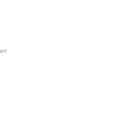
rde
n
en!