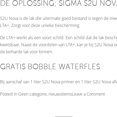
DE OPLOSSING; SIGMA S2U NO
S2U Nova is de lak die uitermate goed bestand is tegen de inwe
LTA+. Zorgt voor deze unieke bescherming.
De LTA+ werkt als een soort schild. Een schild dat de lak besc
kwetsbaar. Naast de voordelen van LTA+, kan je bij S2U Nova o
de keiharde lak voor binnen.
GRATIS BOBBLE WATERFLES
Bij aanschaf van 1 liter S2U Nova primer en 1 liter S2U Nova afla
on
Posted in
Geen categorie
,
nieuwsitems
Leave a Comment
S2U
Nova;
de