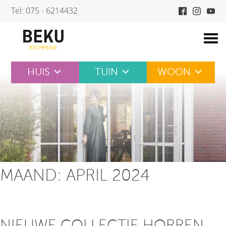
Skip
Tel: 075 - 6214432
to
content
HUIS
TUIN
WOON
MAAND:
APRIL 2024
NIEUWE COLLECTIE HORREN