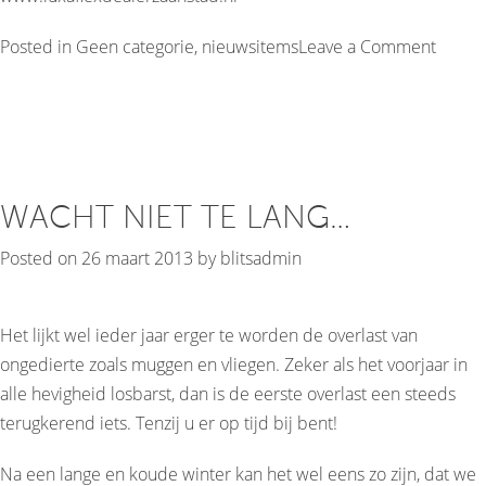
on
Posted in
Geen categorie
,
nieuwsitems
Leave a Comment
We
zijn
Inspira
dealer
WACHT NIET TE LANG…
Posted on
26 maart 2013
by
blitsadmin
Het lijkt wel ieder jaar erger te worden de overlast van
ongedierte zoals muggen en vliegen. Zeker als het voorjaar in
alle hevigheid losbarst, dan is de eerste overlast een steeds
terugkerend iets. Tenzij u er op tijd bij bent!
Na een lange en koude winter kan het wel eens zo zijn, dat we