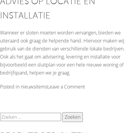
ADVIES OP LOCATIE EN
INSTALLATIE
Wanneer er sloten moeten worden vervangen, bieden we
uiteraard ook graag de helpende hand. Hiervoor maken wij
gebruik van de diensten van verschillende lokale bedrijven.
Ook als het gaat om advisering, levering en installatie voor
bijvoorbeeld een sluitplan voor een hele nieuwe woning of
bedrijfspand, helpen we je graag.
on
Posted in
nieuwsitems
Leave a Comment
Beveilig
je
huis
Zoeken
tegen
naar:
inbraak!