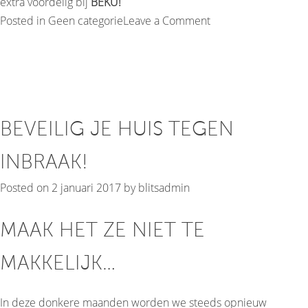
extra voordelig bij
BEKU!
on
Posted in
Geen categorie
Leave a Comment
Bent
u
goed
voorbereid?
BEVEILIG JE HUIS TEGEN
INBRAAK!
Posted on
2 januari 2017
by
blitsadmin
MAAK HET ZE NIET TE
MAKKELIJK…
In deze donkere maanden worden we steeds opnieuw