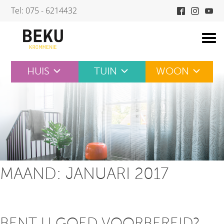
Skip
Tel: 075 - 6214432
to
content
HUIS
TUIN
WOON
MAAND:
JANUARI 2017
BENT U GOED VOORBEREID?