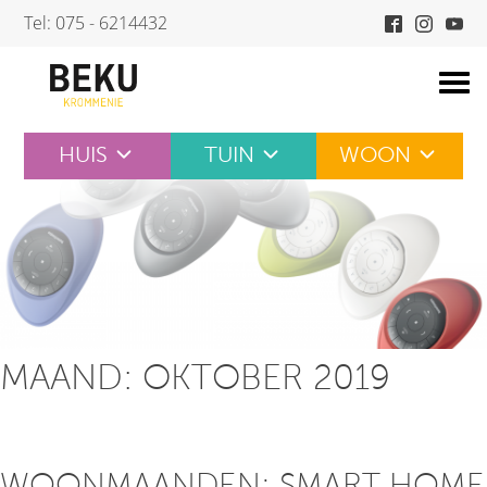
Skip
Tel: 075 - 6214432
to
content
HUIS
TUIN
WOON
MAAND:
OKTOBER 2019
WOONMAANDEN; SMART HOME