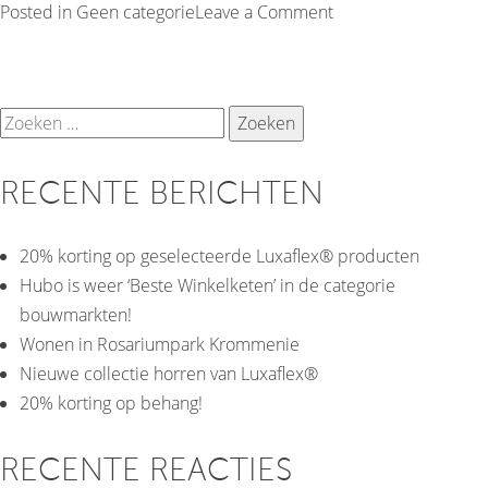
on
Posted in
Geen categorie
Leave a Comment
Woonmaanden;
Smart
Home
Zoeken
maanden!
naar:
RECENTE BERICHTEN
20% korting op geselecteerde Luxaflex® producten
Hubo is weer ‘Beste Winkelketen’ in de categorie
bouwmarkten!
Wonen in Rosariumpark Krommenie
Nieuwe collectie horren van Luxaflex®
20% korting op behang!
RECENTE REACTIES