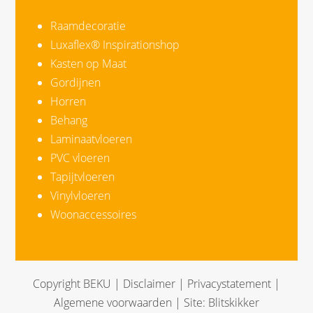
Raamdecoratie
Luxaflex® Inspirationshop
Kasten op Maat
Gordijnen
Horren
Behang
Laminaatvloeren
PVC vloeren
Tapijtvloeren
Vinylvloeren
Woonaccessoires
Copyright BEKU |
Disclaimer
|
Privacystatement
|
Algemene voorwaarden
| Site:
Blitskikker