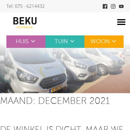
Skip
Tel: 075 - 6214432
to
content
HUIS
TUIN
WOON
MAAND:
DECEMBER 2021
DE WINKEL IS DICHT, MAAR WE