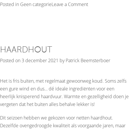
on
Posted in
Geen categorie
Leave a Comment
De
winkel
is
dicht,
maar
HAARDHOUT
we
helpen
Posted on
3 december 2021
by
Patrick Beemsterboer
je
graag!
Het is fris buiten, met regelmaat gewoonweg koud. Soms zelfs
een gure wind en dus… dé ideale ingrediënten voor een
heerlijk knisperend haardvuur. Warmte en gezelligheid doen je
vergeten dat het buiten alles behalve lekker is!
Dit seizoen hebben we gekozen voor netten haardhout.
Dezelfde ovengedroogde kwaliteit als voorgaande jaren, maar