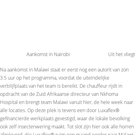
Aankomst in Nairobi
Uit het vlieg
Na aankomst in Malawi staat er eerst nog een autorit van zon
3.5 uur op het programma, voordat de uiteindelijke
verblijfplaats van het team is bereikt. De chauffeur rijdt in
opdracht van de Zuid Afrikaanse directeur van Nkhoma
Hospital en brengt team Malawi vanuit hier, de hele week naar
alle locaties. Op deze plek is tevens een door Luxaflex®
gefinancierde werkplaats gevestigd, waar de lokale bevolking
ook zelf insectenwering maakt. Tot slot zijn hier ook alle horren
afgeleverd, die Luxaflex® ruim een maand eerder naar Malawi