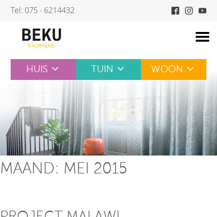
Skip
Tel: 075 - 6214432
to
content
HUIS
TUIN
WOON
MAAND:
MEI 2015
PROJECT MALAWI