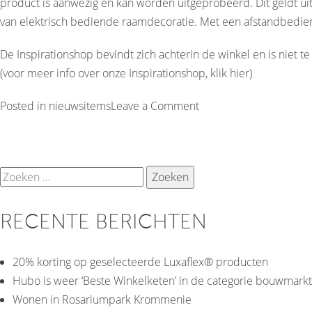
product is aanwezig en kan worden uitgeprobeerd. Dit geldt u
van elektrisch bediende raamdecoratie. Met een afstandbedieni
De Inspirationshop bevindt zich achterin de winkel en is niet te
(voor meer info over onze Inspirationshop, klik
hier
)
on
Posted in
nieuwsitems
Leave a Comment
Luxaflex®
Inspirationshop
in
Zoeken
het
naar:
nieuw
RECENTE BERICHTEN
20% korting op geselecteerde Luxaflex® producten
Hubo is weer ‘Beste Winkelketen’ in de categorie bouwmarkt
Wonen in Rosariumpark Krommenie