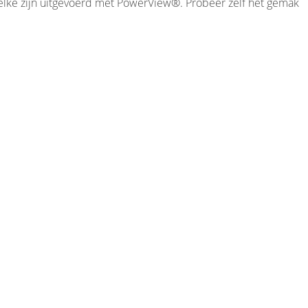
elke zijn uitgevoerd met PowerView®. Probeer zelf het gemak