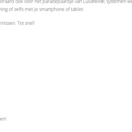
iteraard ook voor het paradepaardje van Luxaflex®; systemen w
ng of zelfs met je smartphone of tablet.
 missen. Tot snel!
en!