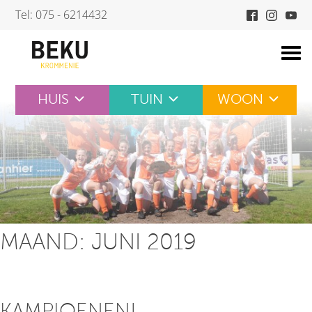
Skip
Tel: 075 - 6214432
to
content
HUIS
TUIN
WOON
MAAND:
JUNI 2019
KAMPIOENEN!