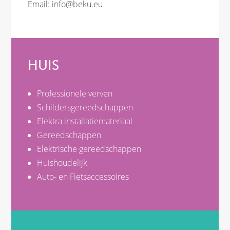
Email:
info@beku.eu
HUIS
Professionele verven
Schildersgereedschappen
Elektra installatiemateriaal
Gereedschappen
Elektrische gereedschappen
Huishoudelijk
Auto- en Fietsaccessoires