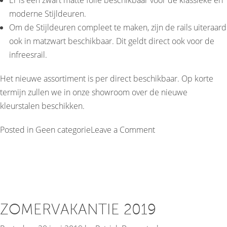
Er is een zwart matte folie beschikbaar voor de klassieke en
moderne Stijldeuren.
Om de Stijldeuren compleet te maken, zijn de rails uiteraard
ook in matzwart beschikbaar. Dit geldt direct ook voor de
infreesrail.
Het nieuwe assortiment is per direct beschikbaar. Op korte
termijn zullen we in onze showroom over de nieuwe
kleurstalen beschikken.
on
Posted in
Geen categorie
Leave a Comment
Black
is
beautiful
ZOMERVAKANTIE 2019