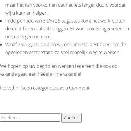
maar het kan voorkomen dat het iets langer duurt, voordat
wij u kunnen helpen.
In de periode van 3 t/m 25 augustus komt het werk buiten
de deur helemaal stil te liggen. Er wordt niets ingemeten en
ook niets gemonteerd.
Vanaf 26 augustus zullen wij ons uiterste best doen, om de
opgelopen achterstand zo snel mogelijk weg te werken.
We hopen op uw begrip en wensen iedereen die ook op
vakantie gaat, een héééle fijne vakantie!
on
Posted in
Geen categorie
Leave a Comment
Zomervakantie
2019
Zoeken
naar: