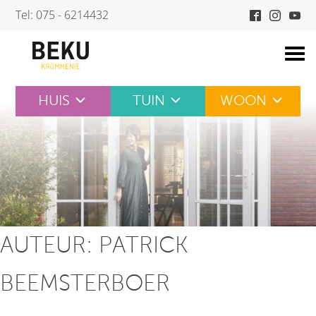
Skip
Tel: 075 - 6214432
to
content
HUIS
TUIN
WOON
AUTEUR:
PATRICK
BEEMSTERBOER