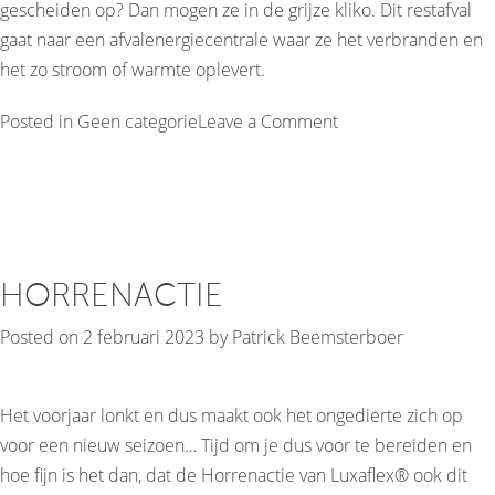
gescheiden op? Dan mogen ze in de grijze kliko. Dit restafval
gaat naar een afvalenergiecentrale waar ze het verbranden en
het zo stroom of warmte oplevert.
on
Posted in
Geen categorie
Leave a Comment
5
piek
voor
je
verfkliek
HORRENACTIE
Posted on
2 februari 2023
by
Patrick Beemsterboer
Het voorjaar lonkt en dus maakt ook het ongedierte zich op
voor een nieuw seizoen… Tijd om je dus voor te bereiden en
hoe fijn is het dan, dat de Horrenactie van Luxaflex® ook dit