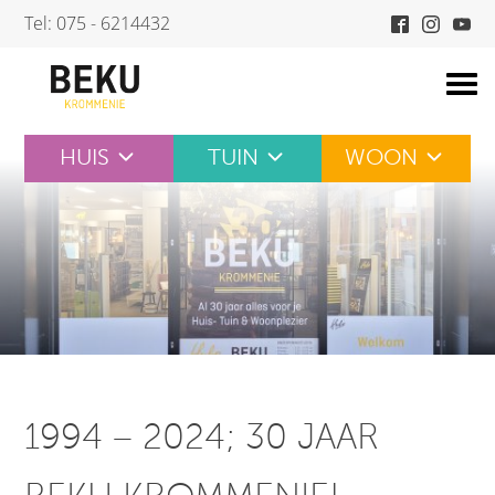
Skip
Tel: 075 - 6214432
to
content
HUIS
TUIN
WOON
1994 – 2024; 30 JAAR