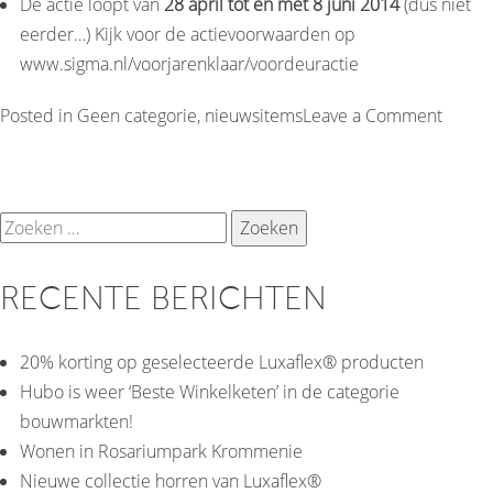
De actie loopt van
28 april tot en met 8 juni 2014
(dus niet
eerder…) Kijk voor de actievoorwaarden op
www.sigma.nl/voorjarenklaar/voordeuractie
on
Posted in
Geen categorie
,
nieuwsitems
Leave a Comment
Win
een
vaksch
Zoeken
naar:
RECENTE BERICHTEN
20% korting op geselecteerde Luxaflex® producten
Hubo is weer ‘Beste Winkelketen’ in de categorie
bouwmarkten!
Wonen in Rosariumpark Krommenie
Nieuwe collectie horren van Luxaflex®