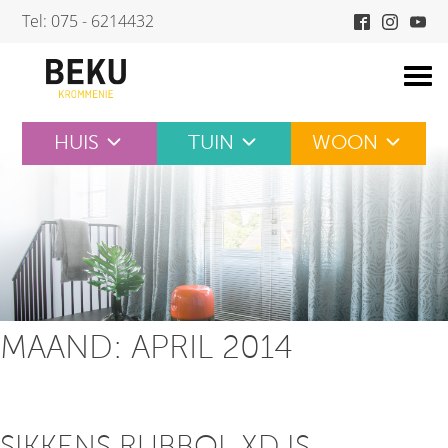
Skip
Tel: 075 - 6214432
to
content
HUIS
TUIN
WOON
MAAND:
APRIL 2014
SIKKENS RUBBOL XD IS