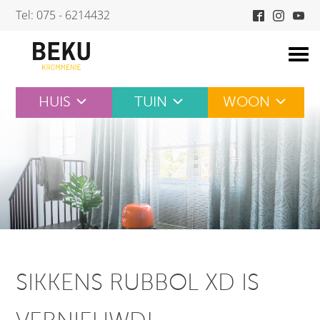
Skip
Tel: 075 - 6214432
to
content
HUIS
TUIN
WOON
SIKKENS RUBBOL XD IS