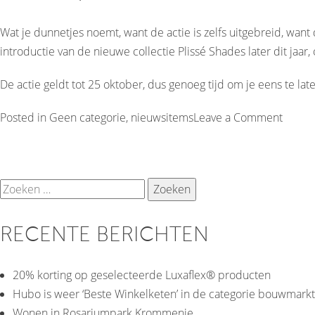
Wat je dunnetjes noemt, want de actie is zelfs uitgebreid, want
introductie van de nieuwe collectie Plissé Shades later dit ja
De actie geldt tot 25 oktober, dus genoeg tijd om je eens te la
on
Posted in
Geen categorie
,
nieuwsitems
Leave a Comment
Gratis
opties
bij
Zoeken
Luxafle
naar:
RECENTE BERICHTEN
20% korting op geselecteerde Luxaflex® producten
Hubo is weer ‘Beste Winkelketen’ in de categorie bouwmarkt
Wonen in Rosariumpark Krommenie