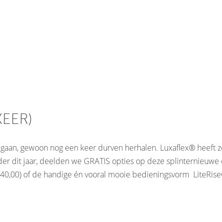
eurs
EER)
gaan, gewoon nog een keer durven herhalen. Luxaflex® heeft zon
er dit jaar, deelden we GRATIS opties op deze splinternieuwe c
0,00) of de handige én vooral mooie bedieningsvorm LiteRise® (