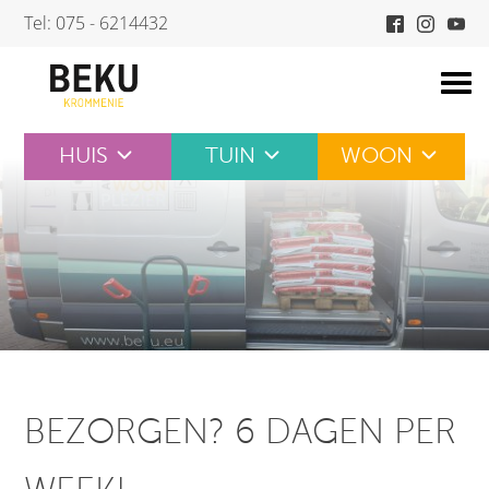
Skip
Tel: 075 - 6214432
to
content
HUIS
TUIN
WOON
BEZORGEN? 6 DAGEN PER