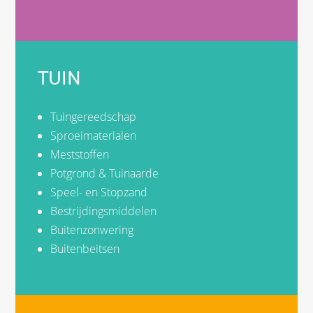
TUIN
Tuingereedschap
Sproeimaterialen
Meststoffen
Potgrond & Tuinaarde
Speel- en Stopzand
Bestrijdingsmiddelen
Buitenzonwering
Buitenbeitsen