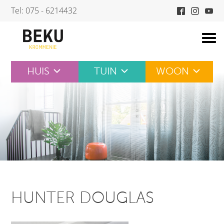
Skip
Tel: 075 - 6214432
to
content
HUIS
TUIN
WOON
HUNTER DOUGLAS