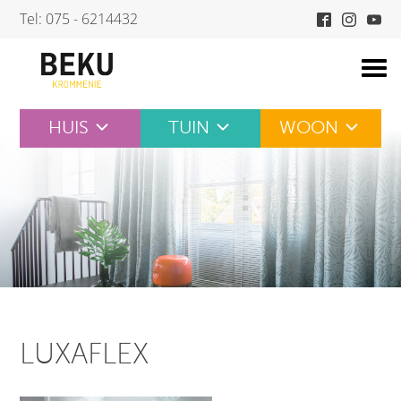
Skip
Tel: 075 - 6214432
to
content
HUIS
TUIN
WOON
LUXAFLEX