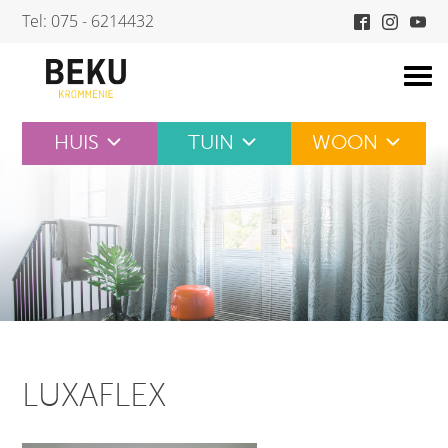
Skip
Tel: 075 - 6214432
to
content
HUIS
TUIN
WOON
LUXAFLEX