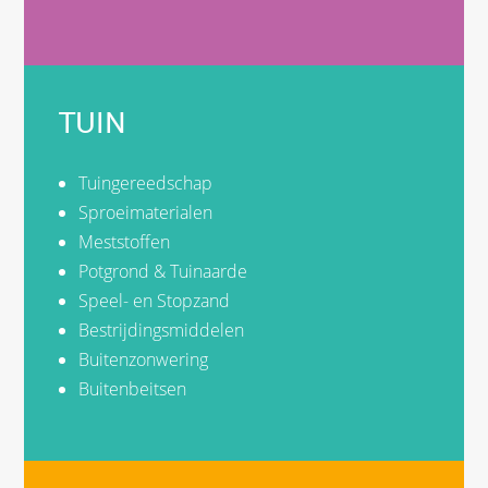
TUIN
Tuingereedschap
Sproeimaterialen
Meststoffen
Potgrond & Tuinaarde
Speel- en Stopzand
Bestrijdingsmiddelen
Buitenzonwering
Buitenbeitsen