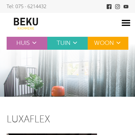
Skip
Tel: 075 - 6214432
to
content
HUIS
TUIN
WOON
LUXAFLEX