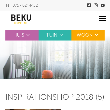
Skip
Tel: 075 - 6214432
to
content
HUIS
TUIN
WOON
INSPIRATIONSHOP 2018 (5)