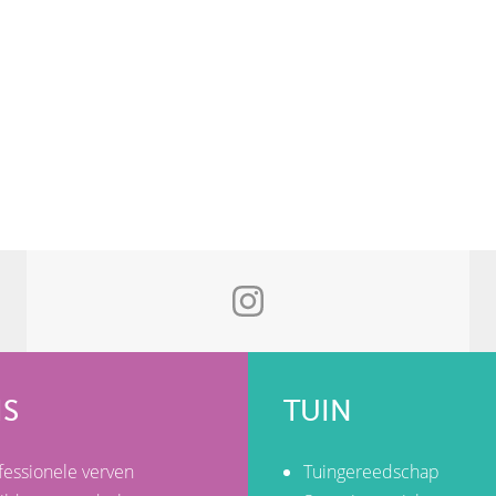
IS
TUIN
fessionele verven
Tuingereedschap