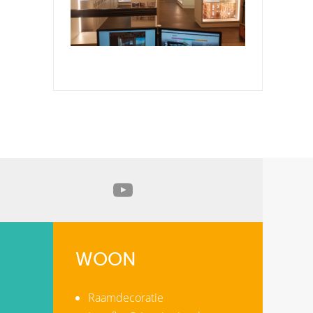
WOON
Raamdecoratie