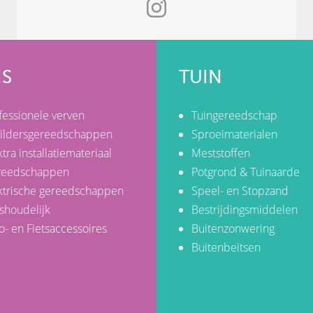
IS
TUIN
fessionele verven
Tuingereedschap
ildersgereedschappen
Sproeimaterialen
ktra installatiemateriaal
Meststoffen
reedschappen
Potgrond & Tuinaarde
ktrische gereedschappen
Speel- en Stopzand
shoudelijk
Bestrijdingsmiddelen
o- en Fietsaccessoires
Buitenzonwering
Buitenbeitsen