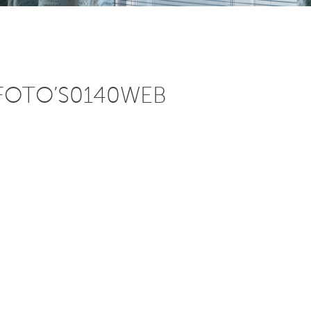
FOTO’S0140WEB