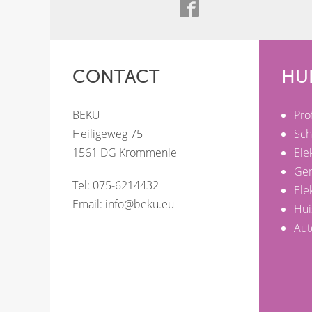
CONTACT
HU
BEKU
Pro
Heiligeweg 75
Sch
1561 DG Krommenie
Ele
Ge
Tel: 075-6214432
Ele
Email:
info@beku.eu
Hui
Aut