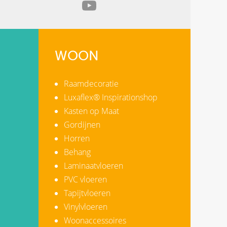
WOON
Raamdecoratie
Luxaflex® Inspirationshop
Kasten op Maat
Gordijnen
Horren
Behang
Laminaatvloeren
PVC vloeren
Tapijtvloeren
Vinylvloeren
Woonaccessoires