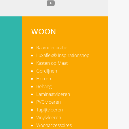
WOON
Raamdecoratie
Luxaflex® Inspirationshop
Kasten op Maat
Gordijnen
Horren
Behang
Laminaatvloeren
PVC vloeren
Tapijtvloeren
Vinylvloeren
Woonaccessoires