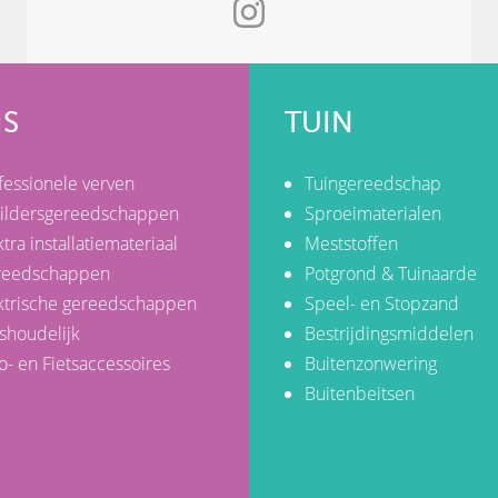
IS
TUIN
fessionele verven
Tuingereedschap
ildersgereedschappen
Sproeimaterialen
ktra installatiemateriaal
Meststoffen
reedschappen
Potgrond & Tuinaarde
ktrische gereedschappen
Speel- en Stopzand
shoudelijk
Bestrijdingsmiddelen
o- en Fietsaccessoires
Buitenzonwering
Buitenbeitsen