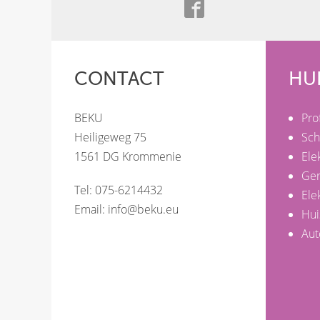
CONTACT
HU
BEKU
Pro
Heiligeweg 75
Sch
1561 DG Krommenie
Ele
Ge
Tel: 075-6214432
Ele
Email:
info@beku.eu
Hui
Aut