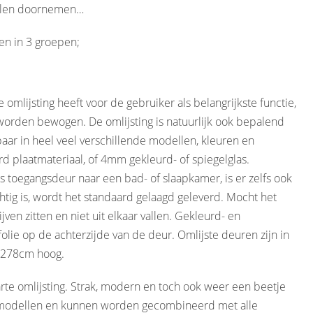
illen doornemen…
en in 3 groepen;
 omlijsting heeft voor de gebruiker als belangrijkste functie,
worden bewogen. De omlijsting is natuurlijk ook bepalend
baar in heel veel verschillende modellen, kleuren en
rd plaatmateriaal, of 4mm gekleurd- of spiegelglas.
toegangsdeur naar een bad- of slaapkamer, is er zelfs ook
htig is, wordt het standaard gelaagd geleverd. Mocht het
jven zitten en niet uit elkaar vallen. Gekleurd- en
folie op de achterzijde van de deur. Omlijste deuren zijn in
x 278cm hoog.
te omlijsting. Strak, modern en toch ook weer een beetje
nde modellen en kunnen worden gecombineerd met alle