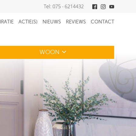
Tel: 075 - 6214432
IRATIE
ACTIE(S)
NIEUWS
REVIEWS
CONTACT
WOON