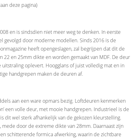
raan deze pagina)
2008 en is sindsdien niet meer weg te denken. In eerste
snel gevolgd door moderne modellen. Sinds 2016 is de
oonmagazine heeft opengeslagen, zal begrijpen dat dit de
ar in 22 en 25mm dikte en worden gemaakt van MDF. De deur
uitstraling oplevert. Hoogglans of juist volledig mat en in
chtige handgrepen maken de deuren af.
iddels aan een ware opmars bezig. Loftdeuren kenmerken
’ een volle deur, met mooie handgrepen. Industrieel is de
s dit wel sterk afhankelijk van de gekozen kleurstelling.
, mede door de extreme dikte van 28mm. Daarnaast zijn
een schitterende formica afwerking, waarin de zichtbare