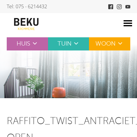
Skip
Tel: 075 - 6214432
to
content
HUIS
TUIN
WOON
RAFFITO_TWIST_ANTRACIET