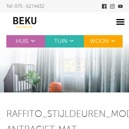
Skip
Tel: 075 - 6214432
to
content
HUIS
TUIN
WOON
RAFFITO_STIJLDEUREN_M