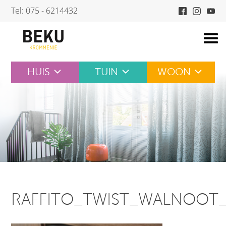
Skip
Tel: 075 - 6214432
to
content
HUIS
TUIN
WOON
RAFFITO_TWIST_WALNOOT_