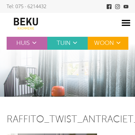
Skip
Tel: 075 - 6214432
to
content
HUIS
TUIN
WOON
RAFFITO_TWIST_ANTRACIET