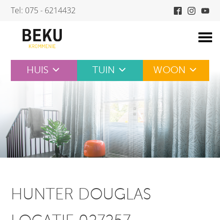
Skip
Tel: 075 - 6214432
to
content
HUIS
TUIN
WOON
HUNTER DOUGLAS