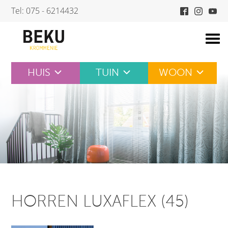
Skip
Tel: 075 - 6214432
to
content
HUIS
TUIN
WOON
HORREN LUXAFLEX (45)