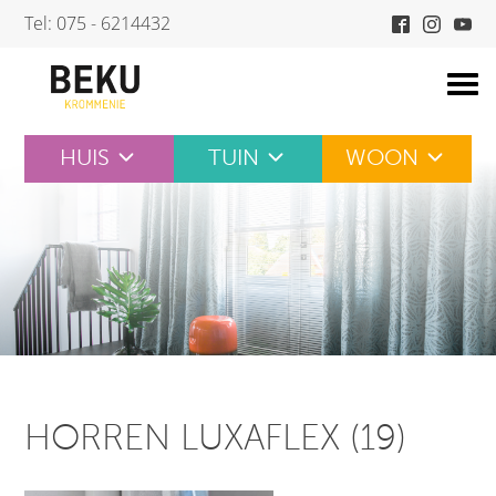
Skip
Tel: 075 - 6214432
to
content
HUIS
TUIN
WOON
HORREN LUXAFLEX (19)