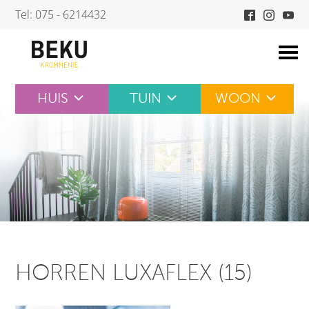
Skip
Tel: 075 - 6214432
to
content
HUIS
TUIN
WOON
HORREN LUXAFLEX (15)