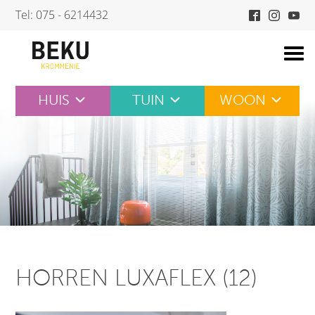
Skip
Tel: 075 - 6214432
to
content
HUIS
TUIN
WOON
HORREN LUXAFLEX (12)