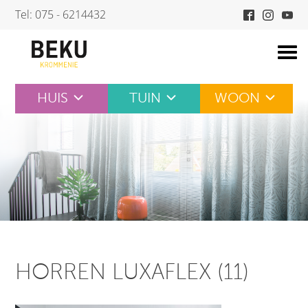
Skip
Tel: 075 - 6214432
to
content
HUIS
TUIN
WOON
HORREN LUXAFLEX (11)