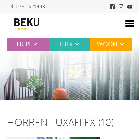
Skip
Tel: 075 - 6214432
to
content
HUIS
TUIN
WOON
HORREN LUXAFLEX (10)