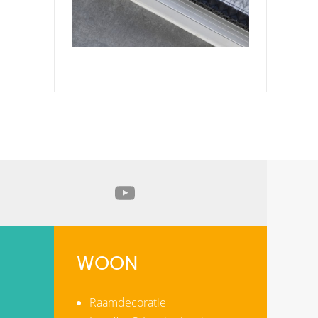
WOON
Raamdecoratie