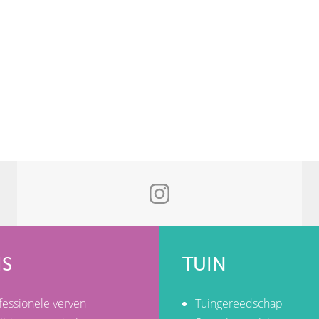
IS
TUIN
fessionele verven
Tuingereedschap