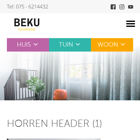
Skip
Tel: 075 - 6214432
to
content
HUIS
TUIN
WOON
HORREN HEADER (1)