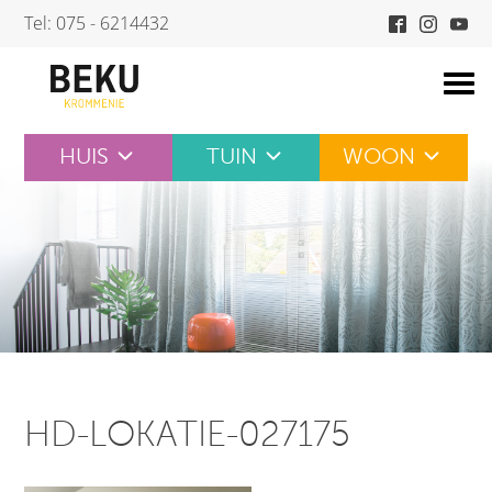
Skip
Tel: 075 - 6214432
to
content
HUIS
TUIN
WOON
HD-LOKATIE-027175