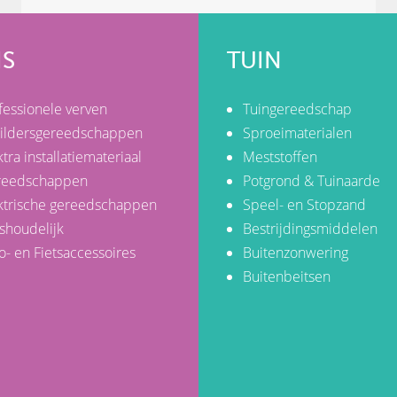
IS
TUIN
fessionele verven
Tuingereedschap
ildersgereedschappen
Sproeimaterialen
ktra installatiemateriaal
Meststoffen
reedschappen
Potgrond & Tuinaarde
ktrische gereedschappen
Speel- en Stopzand
shoudelijk
Bestrijdingsmiddelen
o- en Fietsaccessoires
Buitenzonwering
Buitenbeitsen