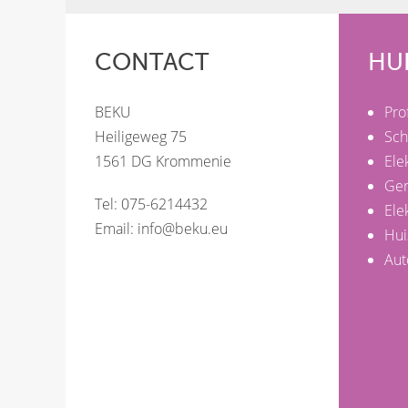
CONTACT
HU
BEKU
Pro
Heiligeweg 75
Sch
1561 DG Krommenie
Ele
Ge
Tel: 075-6214432
Ele
Email:
info@beku.eu
Hui
Aut