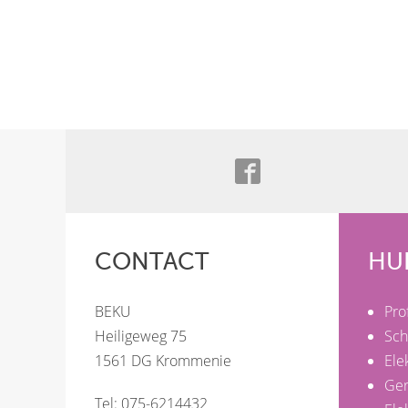
CONTACT
HU
BEKU
Pro
Heiligeweg 75
Sch
1561 DG Krommenie
Ele
Ge
Tel: 075-6214432