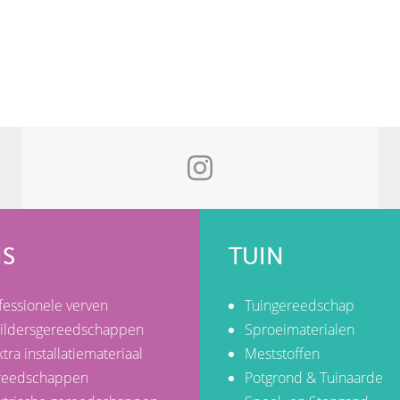
IS
TUIN
fessionele verven
Tuingereedschap
ildersgereedschappen
Sproeimaterialen
ktra installatiemateriaal
Meststoffen
reedschappen
Potgrond & Tuinaarde