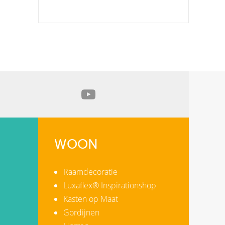
WOON
Raamdecoratie
Luxaflex® Inspirationshop
Kasten op Maat
Gordijnen