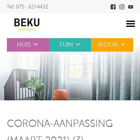
Skip
Tel: 075 - 6214432
to
content
HUIS
TUIN
WOON
CORONA-AANPASSING