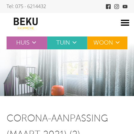
Skip
Tel: 075 - 6214432
to
content
HUIS
TUIN
WOON
CORONA-AANPASSING