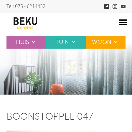
Skip
Tel: 075 - 6214432
to
content
HUIS
TUIN
WOON
BOONSTOPPEL 047