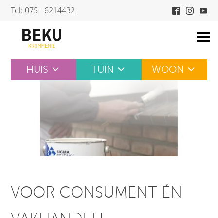
Skip
Tel: 075 - 6214432
to
content
HUIS
TUIN
WOON
VOOR CONSUMENT ÉN