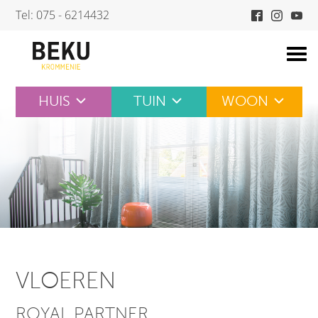
Skip
Tel: 075 - 6214432
to
content
HUIS
TUIN
WOON
VLOEREN
ROYAL PARTNER