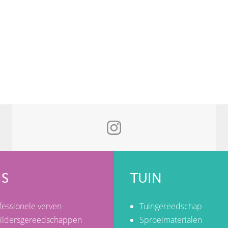
IS
TUIN
fessionele verven
Tuingereedschap
ildersgereedschappen
Sproeimaterialen