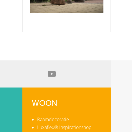
WOON
Raamdecoratie
Luxaflex® Inspirationshop